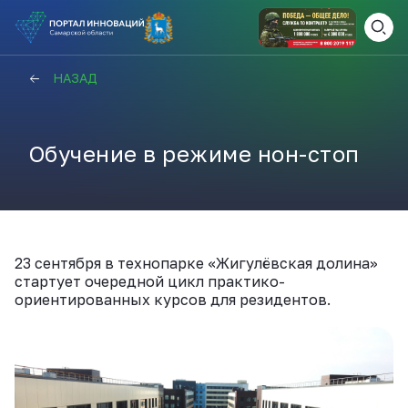
ВАМ СЮДА
ЗАКРЫТЬ
НАЗАД
НАВИГАТОР ПОДДЕРЖКИ
Обучение в режиме нон-стоп
Актуальные конкурсы
Анонсы публикаций
Новости компании
ПОЛЕЗНЫЕ СТАТЬИ И
23 сентября в технопарке «Жигулёвская долина»
КАЖДЫЙ ДЕНЬ
НОВОСТИ
стартует очередной цикл практико-
ориентированных курсов для резидентов.
ПОДПИСЫВАЙТЕСЬ
Телеграм