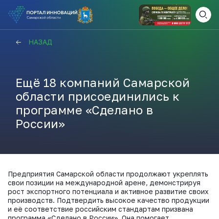
ВАМ СЮДА
ЗАКРЫТЬ
НАЗАД
НАВИГАТОР ПОДДЕРЖКИ
Ещё 18 компаний Самарской
области присоединились к
Актуальные конкурсы
программе «Сделано в
Анонсы публикаций
России»
Новости компании
ПОЛЕЗНЫЕ СТАТЬИ И
КАЖДЫЙ ДЕНЬ
НОВОСТИ
ПОДПИСЫВАЙТЕСЬ
Предприятия Самарской области продолжают укреплять
свои позиции на международной арене, демонстрируя
Телеграм
рост экспортного потенциала и активное развитие своих
производств. Подтвердить высокое качество продукции
и её соответствие российским стандартам призвана
программа «Сделано в России». Она помогает