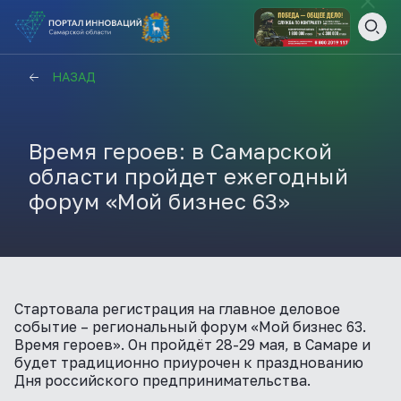
ВАМ СЮДА
ЗАКРЫТЬ
НАЗАД
НАВИГАТОР ПОДДЕРЖКИ
Время героев: в Самарской
области пройдет ежегодный
Актуальные конкурсы
форум «Мой бизнес 63»
Анонсы публикаций
Новости компании
ПОЛЕЗНЫЕ СТАТЬИ И
КАЖДЫЙ ДЕНЬ
НОВОСТИ
ПОДПИСЫВАЙТЕСЬ
Стартовала регистрация на главное деловое
событие – региональный форум «Мой бизнес 63.
Время героев». Он пройдёт 28-29 мая, в Самаре и
Телеграм
будет традиционно приурочен к празднованию
Дня российского предпринимательства.