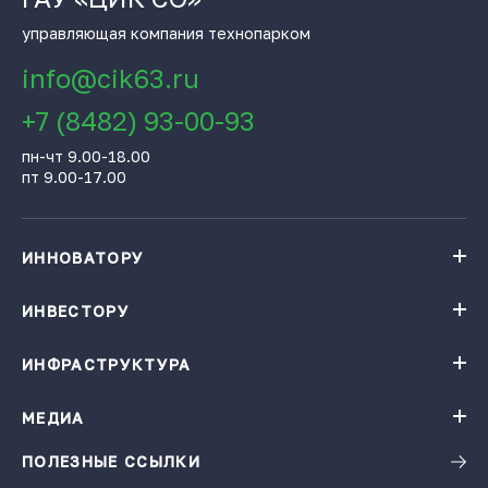
управляющая компания технопарком
info@cik63.ru
+7 (8482) 93-00-93
пн-чт 9.00-18.00
пт 9.00-17.00
ИННОВАТОРУ
Навигатор поддержки бизнеса
База инновационных проектов
ИНВЕСТОРУ
База инновационных проектов
Получить консультацию
Проекты резидентов Технопарка «Жигулевская долина»
Институты поддержки
ИНФРАСТРУКТУРА
Конгресс-центр
Карточки цифровых решений
Технопарк «Жигулевская долина»
Ресторация
Заказать подбор проектов по теме
Малые технологические компании
МЕДИА
Календарь мероприятий
Гостиница
Инновационная продукция
Виртуальная фабрика
ПОЛЕЗНЫЕ ССЫЛКИ
Новости
Зал активного отдыха