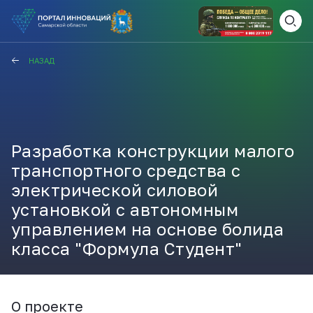
ВАМ СЮДА
ЗАКРЫТЬ
НАЗАД
НАВИГАТОР ПОДДЕРЖКИ
Разработка конструкции малого
Актуальные конкурсы
Анонсы публикаций
транспортного средства с
Новости компании
ПОЛЕЗНЫЕ СТАТЬИ И
электрической силовой
КАЖДЫЙ ДЕНЬ
установкой с автономным
НОВОСТИ
управлением на основе болида
ПОДПИСЫВАЙТЕСЬ
класса "Формула Студент"
Телеграм
О проекте