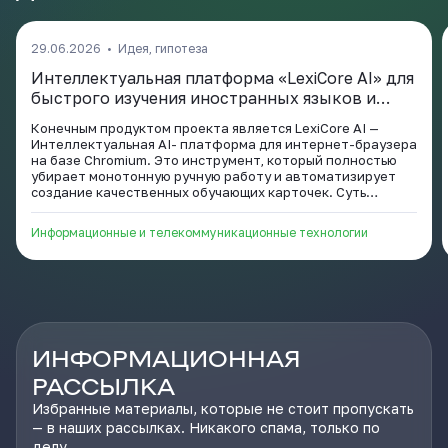
29.06.2026
•
Идея, гипотеза
Интеллектуальная платформа «LexiCore AI» для
быстрого изучения иностранных языков и
профессиональных терминов.
Конечным продуктом проекта является LexiCore AI —
Интеллектуальная AI- платформа для интернет-браузера
на базе Chromium. Это инструмент, который полностью
убирает монотонную ручную работу и автоматизирует
создание качественных обучающих карточек. Суть
проекта заключается в том, чтобы соединить
возможности искусственного интеллекта и популярного
Информационные и телекоммуникационные технологии
приложения интервального повторения Anki. Вместо того
чтобы тратить по 5 минут на ручное оформление одного
слова, переключаясь между словарями, поиском картинок
и диктофоном, пользователь делает всё «на лету» за
несколько секунд, вообще не выходя со страницы, в
которой он наткнулся но новое слово или термин.
ИНФОРМАЦИОННАЯ
РАССЫЛКА
Избранные материалы, которые не стоит пропускать
— в наших рассылках. Никакого спама, только по
делу