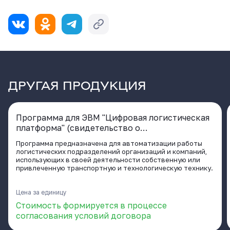
ДРУГАЯ ПРОДУКЦИЯ
Программа для ЭВМ "Цифровая логистическая
платформа" (свидетельство о
государственной регистрации программы для
Программа предназначена для автоматизации работы
ЭВМ № 2020661929 от 02.10.2020)
логистических подразделений организаций и компаний,
использующих в своей деятельности собственную или
привлеченную транспортную и технологическую технику.
Цена за единицу
Стоимость формируется в процессе
согласования условий договора