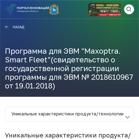
ВАМ СЮДА
ЗАКРЫТЬ
НАЗАД
НАВИГАТОР ПОДДЕРЖКИ
Программа для ЭВМ "Maxoptra.
Smart Fleet"(свидетельство о
Актуальные конкурсы
государственной регистрации
Анонсы публикаций
программы для ЭВМ № 2018610967
Новости компании
ПОЛЕЗНЫЕ СТАТЬИ И
от 19.01.2018)
КАЖДЫЙ ДЕНЬ
НОВОСТИ
ПОДПИСЫВАЙТЕСЬ
Уникальные характеристики продукта/технологии
Телеграм
Уникальные характеристики продукта/