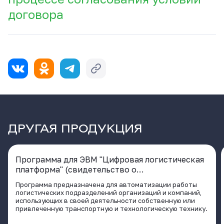
договора
ДРУГАЯ ПРОДУКЦИЯ
Программа для ЭВМ "Цифровая логистическая
платформа" (свидетельство о
государственной регистрации программы для
Программа предназначена для автоматизации работы
ЭВМ № 2020661929 от 02.10.2020)
логистических подразделений организаций и компаний,
использующих в своей деятельности собственную или
привлеченную транспортную и технологическую технику.