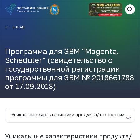
ВАМ СЮДА
ЗАКРЫТЬ
НАЗАД
НАВИГАТОР ПОДДЕРЖКИ
Программа для ЭВМ "Magenta.
Scheduler" (свидетельство о
Актуальные конкурсы
государственной регистрации
Анонсы публикаций
программы для ЭВМ № 2018661788
Новости компании
ПОЛЕЗНЫЕ СТАТЬИ И
от 17.09.2018)
КАЖДЫЙ ДЕНЬ
НОВОСТИ
ПОДПИСЫВАЙТЕСЬ
Уникальные характеристики продукта/технологии
Телеграм
Уникальные характеристики продукта/